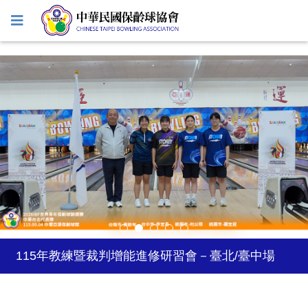
2027年日本關西世界壯年運動會
2026年風暴台灣飛碟盃
115年教練暨裁判增能進修研習會－臺北/臺中場
2026年5-6月國際公開賽自費參賽選手登記
2026台灣巡迴賽試辦-台南站