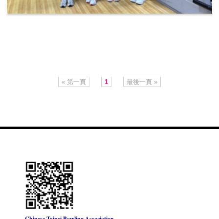
« 第一頁
1
最後一頁 »
Chinese Taipei Bowling Association