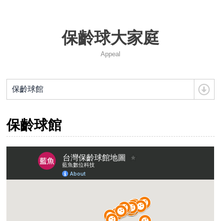
115 年度兒童及少年運動教練安全保障課程簡章
保齡球大家庭
性平兒少及其他不法事件零容忍
Appeal
2026年IBF世界青年保齡球錦標賽國家代表隊選拔賽資訊
保齡球館
中華民國保齡球協會第14屆會員大會會議紀錄
115年第14屆組織改選公告
保齡球館
2027年日本關西世界壯年運動會
2026年風暴台灣飛碟盃