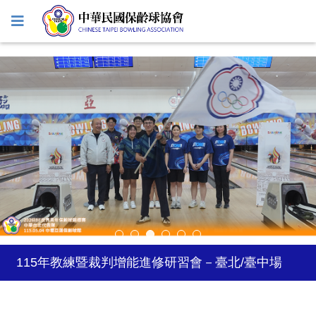
2027年日本關西世界壯年運動會
2026年風暴台灣飛碟盃
115年教練暨裁判增能進修研習會－臺北/臺中場
2026年5-6月國際公開賽自費參賽選手登記
2026台灣巡迴賽試辦-台南站