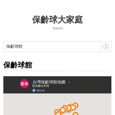
115年第14屆組織改選公告
保齡球大家庭
2027年日本關西世界壯年運動會
Appeal
2026年風暴台灣飛碟盃
保齡球館
保齡球館