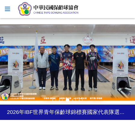
2027年日本關西世界壯年運動會
2026年風暴台灣飛碟盃
115年教練暨裁判增能進修研習會－臺北/臺中場
2026年5-6月國際公開賽自費參賽選手登記
2026台灣巡迴賽試辦-台南站
115 年度兒童及少年運動教練安全保障課程簡章
性平兒少及其他不法事件零容忍
2026年IBF世界青年保齡球錦標賽國家代表隊選拔賽資訊
中華民國保齡球協會第14屆會員大會會議紀錄