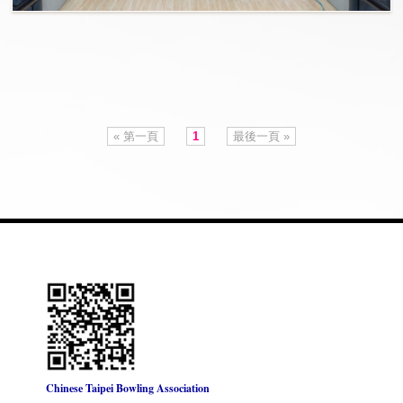
« 第一頁
1
最後一頁 »
Chinese Taipei Bowling Association