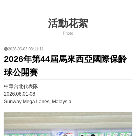
2026台灣巡迴賽試辦-台南站
活動花絮
115 年度兒童及少年運動教練安全保障課程簡章
Photo
性平兒少及其他不法事件零容忍
2026-06-03 03:11:11
2026年IBF世界青年保齡球錦標賽國家代表隊選拔賽資訊
2026年第44屆馬來西亞國際保齡
中華民國保齡球協會第14屆會員大會會議紀錄
球公開賽
115年第14屆組織改選公告
中華台北代表隊
2026.06.01-08
2027年日本關西世界壯年運動會
Sunway Mega Lanes, Malaysia
2026年風暴台灣飛碟盃