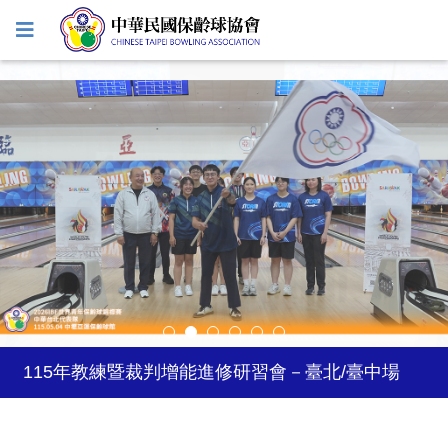
2027年日本關西世界壯年運動會
2026年風暴台灣飛碟盃
115年教練暨裁判增能進修研習會－臺北/臺中場
2026年5-6月國際公開賽自費參賽選手登記