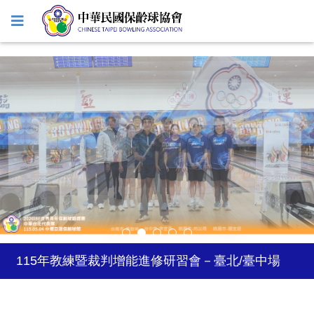
2027年日本關西世界壯年運動會
2026年風暴台灣飛碟盃
115年教練暨裁判增能進修研習會－臺北/臺中場
2026年5-6月國際公開賽自費參賽選手登記