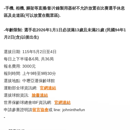
-手機, 相機, 腳架等直播/影片錄製用器材不允許放置在比賽選手休息
區及走道區(可以放置在觀眾區).
-年齡限制: 選手在2026年1月1日必須滿13歲且未滿21歲 (民國94年1
月2日(含)以後出生)
選拔日期: 115年5月2日至4日
每日上下半場各6局, 共36局
報名費用: 3000元
報到時間: 上午9時至9時30分
選拔地點: 中壢亞運保齡球館
​​​​​​​運動部全球資訊網:
官網連結
選拔球館資訊:
臉書連結
世界保齡球總會IBF資訊網:
官網連結
申請參賽證明請
留言協會
或 line: johninthefun
-