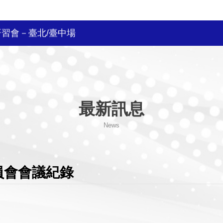
研習會－臺北/臺中場
自費參賽選手登記
站
最新訊息
教練安全保障課程簡章
News
容忍
球錦標賽國家代表隊選拔賽資訊
員會會議紀錄
會員大會會議紀錄