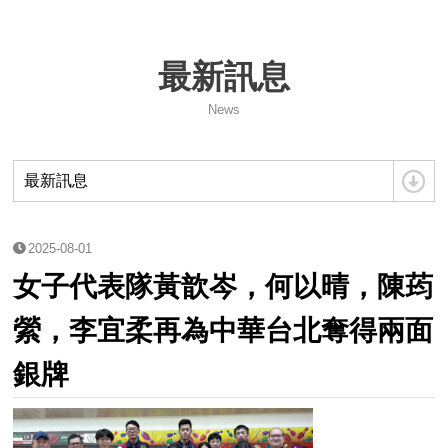
2026台灣巡迴賽試辦-台南站
最新訊息
115 年度兒童及少年運動教練安全保障課程簡章
News
性平兒少及其他不法事件零容忍
2026年IBF世界青年保齡球錦標賽國家代表隊選拔賽資訊
最新訊息
中華民國保齡球協會第14屆會員大會會議紀錄
2025-08-01
女子代表隊黃歆岑​​​​​​​，何以晴，陳荺
115年第14屆組織改選公告
縈，李宜柔再為中華台北奪得兩面
2027年日本關西世界壯年運動會
銀牌
2026年風暴台灣飛碟盃