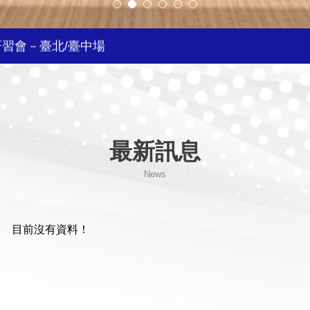
研習會－臺北/臺中場
自費參賽選手登記
站
最新訊息
教練安全保障課程簡章
News
容忍
球錦標賽國家代表隊選拔賽資訊
目前沒有資料！
會員大會會議紀錄