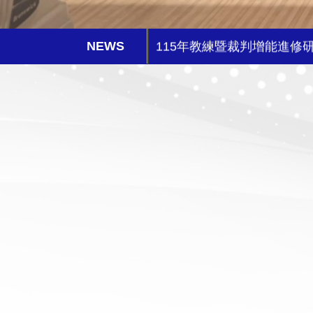
2026年風暴台灣飛碟盃
115年教練暨裁判增能進修
2026年5-6月國際公開賽
2026台灣巡迴賽試辦-台南
115 年度兒童及少年運動
性平兒少及其他不法事件零
2026年IBF世界青年保齡
中華民國保齡球協會第14屆
115年第14屆組織改選公告